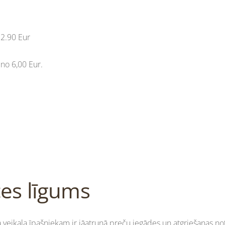
- 2.90 Eur
ā
no 6,00 Eur.
ces līgums
 veikala īpašniekam ir jāatrunā preču iegādes un atgriešanas no