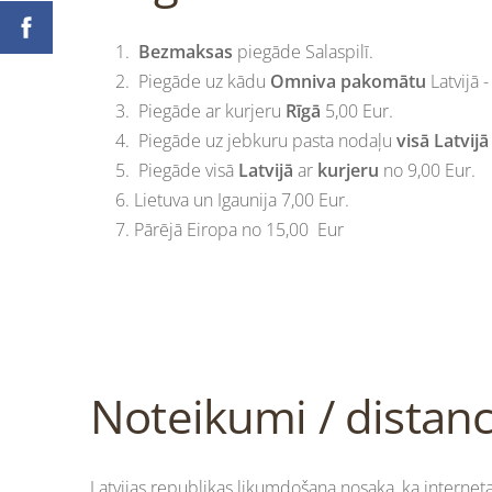
Bezmaksas
piegāde Salaspilī.
Piegāde
uz kādu
Omniva
pakomātu
Latvijā 
Piegāde ar kurjeru
Rīgā
5,00 Eur.
Piegāde uz jebkuru pasta nodaļu
visā Latvij
Piegāde visā
Latvijā
ar
kurjeru
no 9,00 Eur.
Lietuva un Igaunija 7,00 Eur.
Pārējā Eiropa no 15,00 Eur
Noteikumi / distan
Latvijas republikas likumdošana nosaka, ka interneta