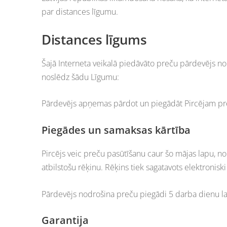
par distances līgumu.
Distances līgums
Šajā Interneta veikalā piedāvāto preču pārdevējs no
noslēdz šādu Līgumu:
Pārdevējs apņemas pārdot un piegādāt Pircējam prec
Piegādes un samaksas kārtība
Pircējs veic preču pasūtīšanu caur šo mājas lapu,
atbilstošu rēķinu. Rēķins tiek sagatavots elektroniski
Pārdevējs nodrošina preču piegādi 5 darba dienu lai
Garantija