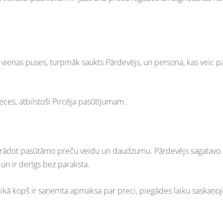
 vienas puses, turpmāk saukts Pārdevējs, un persona, kas veic pa
es, atbilstoši Pircēja pasūtījumam.
 norādot pasūtāmo preču veidu un daudzumu. Pārdevējs sagatavo
 un ir derīgs bez paraksta.
kā kopš ir saņemta apmaksa par preci, piegādes laiku saskaņojo