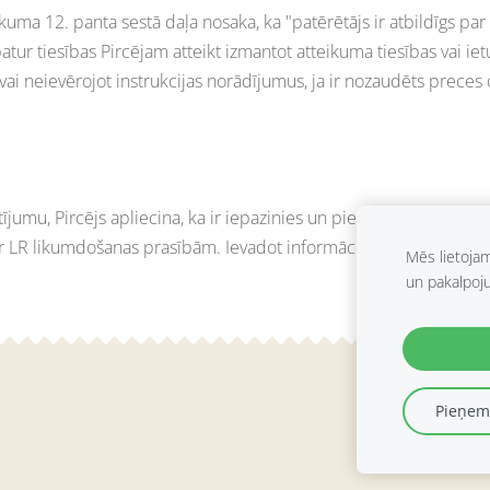
likuma 12. panta sestā daļa nosaka, ka "patērētājs ir atbildīgs p
atur tiesības Pircējam atteikt izmantot atteikuma tiesības vai i
i vai neievērojot instrukcijas norādījumus, ja ir nozaudēts preces
mu, Pircējs apliecina, ka ir iepazinies un piekrīt, ka viņa sniegt
 LR likumdošanas prasībām. Ievadot informāciju, Pircējs piekrīt, 
Mēs lietoja
un pakalpoj
Pieņemt