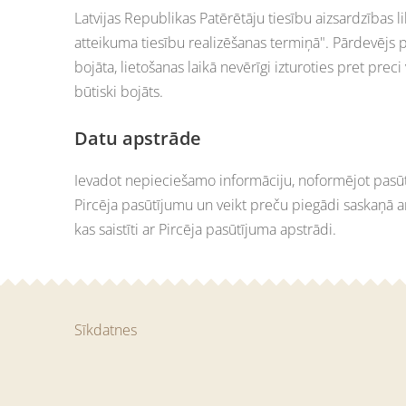
Latvijas Republikas Patērētāju tiesību aizsardzības 
atteikuma tiesību realizēšanas termiņā". Pārdevējs p
bojāta, lietošanas laikā nevērīgi izturoties pret prec
būtiski bojāts.
Datu apstrāde
Ievadot nepieciešamo informāciju, noformējot pasūtīju
Pircēja pasūtījumu un veikt preču piegādi saskaņā ar
kas saistīti ar Pircēja pasūtījuma apstrādi.
Sīkdatnes