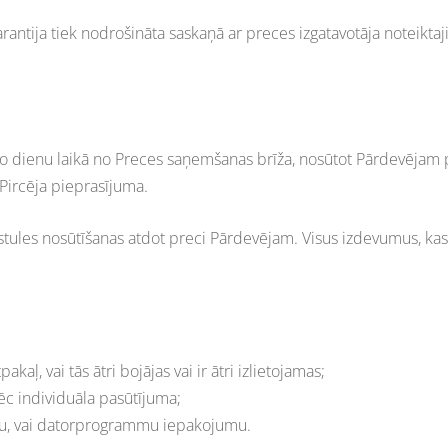
antija tiek nodrošināta saskaņā ar preces izgatavotāja noteikt
āro dienu laikā no Preces saņemšanas brīža, nosūtot Pārdevējam p
Pircēja pieprasījuma.
stules nosūtīšanas atdot preci Pārdevējam. Visus izdevumus, kas 
aļ, vai tās ātri bojājas vai ir ātri izlietojamas;
pēc individuāla pasūtījuma;
kstu, vai datorprogrammu iepakojumu.