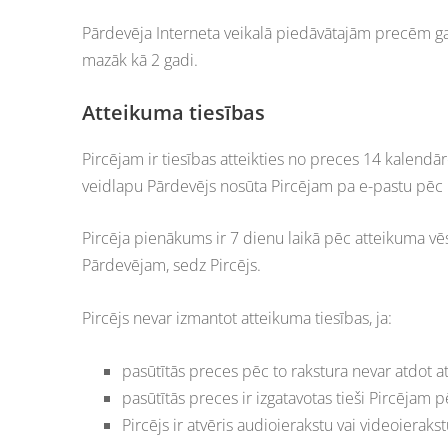
Pārdevēja Interneta veikalā piedāvātajām precēm gar
mazāk kā 2 gadi.
Atteikuma tiesības
Pircējam ir tiesības atteikties no preces 14 kalend
veidlapu Pārdevējs nosūta Pircējam pa e-pastu pēc 
Pircēja pienākums ir 7 dienu laikā pēc atteikuma vē
Pārdevējam, sedz Pircējs.
Pircējs nevar izmantot atteikuma tiesības, ja:
pasūtītās preces pēc to rakstura nevar atdot atpak
pasūtītās preces ir izgatavotas tieši Pircējam 
Pircējs ir atvēris audioierakstu vai videoiera