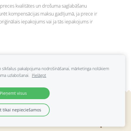
ar preces kvalitātes un drošuma saglabāšanu
eturēt kompensācijas maksu gadījumā, ja prece ir
 oriģinālais iepakojums vai ja tās iepakojums ir
ie dati tiek izmantoti, lai Pārdevējs varētu pieņemt
ka tam uz norādīto e-pastu tiks izsūtīti paziņojumi,
m sīkfailus pakalpojuma nodrošināšanai, mārketinga nolūkiem
uma uzlabošanai.
Pielāgot
Pieņemt visus
 tikai nepieciešamos