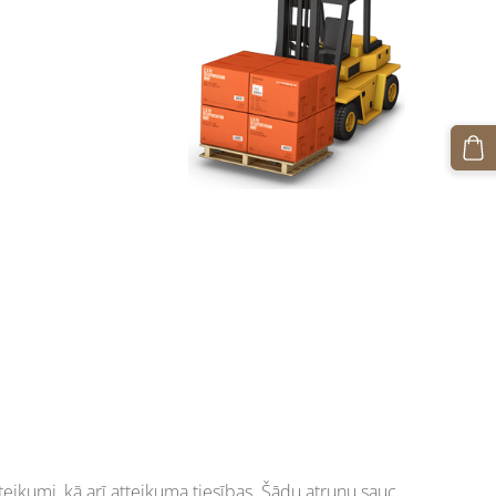
teikumi, kā arī atteikuma tiesības. Šādu atrunu sauc