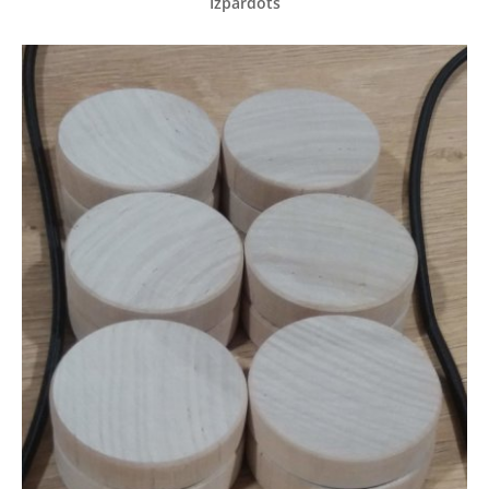
Izpārdots