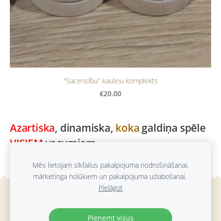
"Sacensību" kauliņu komplekts
€20.00
Azartiska
, dinamiska,
koka
galdiņa spēle
VISIEM
vecumiem
Mēs lietojam sīkfailus pakalpojuma nodrošināšanai,
mārketinga nolūkiem un pakalpojuma uzlabošanai.
Pielāgot
Sīkdatnes
Pieņemt visus