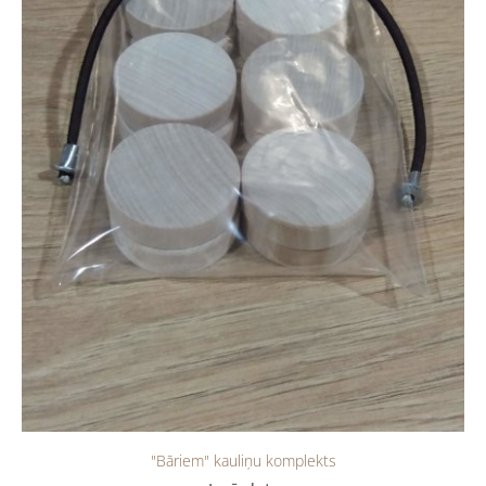
"Bāriem" kauliņu komplekts