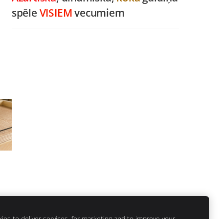
spēle
VISIEM
vecumiem
es to deliver services, for marketing and to improve your