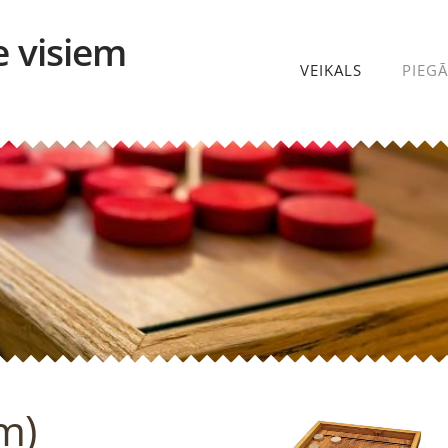
e visiem
VEIKALS
PIEG
m)