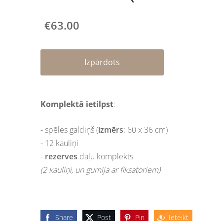
€63.00
Izpārdots
Komplektā ietilpst
:
- spēles galdiņš (
izmērs
: 60 x 36 cm)
- 12 kauliņi
-
rezerves
daļu komplekts
(2 kauliņi, un gumija ar fiksatoriem)
Share
Post
Pin
Ieteikt