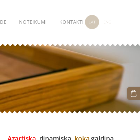
ĀDE
NOTEIKUMI
KONTAKTI
LAT
ENG
Azartiska
, dinamiska,
koka
galdiņa